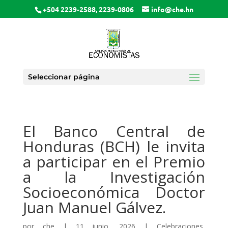
+504 2239-2588, 2239-0806
info@che.hn
Seleccionar página
El Banco Central de
Honduras (BCH) le invita
a participar en el Premio
a la Investigación
Socioeconómica Doctor
Juan Manuel Gálvez.
por
che
|
11 junio, 2026
|
Celebraciones
,