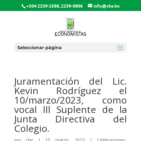
+504 2239-2588, 2239-0806
info@che.hn
Seleccionar página
Juramentación del Lic.
Kevin Rodríguez el
10/marzo/2023, como
vocal lll Suplente de la
Junta Directiva del
Colegio.
por
che
|
15 marzo, 2023
|
Celebraciones
,