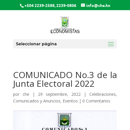
+504 2239-2588, 2239-0806
info@che.hn
Seleccionar página
COMUNICADO No.3 de la
Junta Electoral 2022
por
che
|
29 septiembre, 2022
|
Celebraciones
,
Comunicados y Anuncios
,
Eventos
|
0 Comentarios