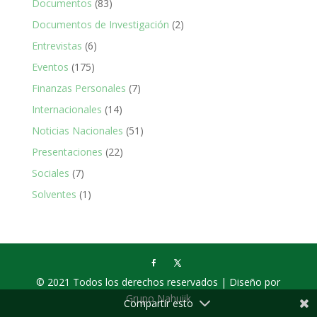
Documentos
(83)
Documentos de Investigación
(2)
Entrevistas
(6)
Eventos
(175)
Finanzas Personales
(7)
Internacionales
(14)
Noticias Nacionales
(51)
Presentaciones
(22)
Sociales
(7)
Solventes
(1)
© 2021 Todos los derechos reservados | Diseño por
Grupo Nahuiik
Compartir esto