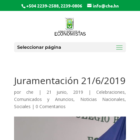
+504 2239-2588, 2239-0806
info@che.hn
Seleccionar página
Juramentación 21/6/2019
por
che
|
21 junio, 2019
|
Celebraciones
,
Comunicados y Anuncios
,
Noticias Nacionales
,
Sociales
|
0 Comentarios