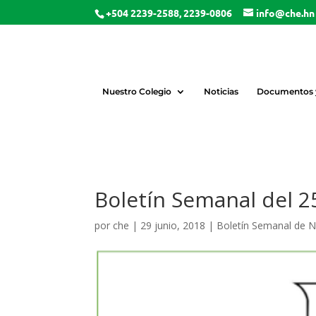
+504 2239-2588, 2239-0806
info@che.hn
Nuestro Colegio
Noticias
Documentos y
Boletín Semanal del 25
por
che
|
29 junio, 2018
|
Boletín Semanal de N