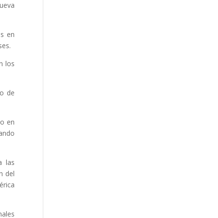
nueva
es en
ses.
n los
ro de
do en
yando
a las
n del
érica
nales