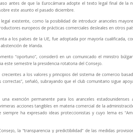
paso antes de que la Eurocámara adopte el texto legal final de la 
 sobre este asunto el pasado diciembre.
legal existente, como la posibilidad de introducir aranceles mayor
roductores europeos de prácticas comerciales desleales en otros paí
enta a los países de la UE, fue adoptada por mayoría cualificada, co
 abstención de Irlanda.
omento “oportuno”, consideró en un comunicado el ministro búlga
 este semestre la presidencia rotatoria del Consejo.
 crecientes a los valores y principios del sistema de comercio basa
tas correctas”, señaló, subrayando que el club comunitario sigue apo
 una exención permanente para los aranceles estadounidenses 
rimeras acciones tangibles en materia comercial de la administració
e siempre ha expresado ideas proteccionistas y cuyo lema es “Am
nsejo, la “transparencia y predictibilidad” de las medidas provisio