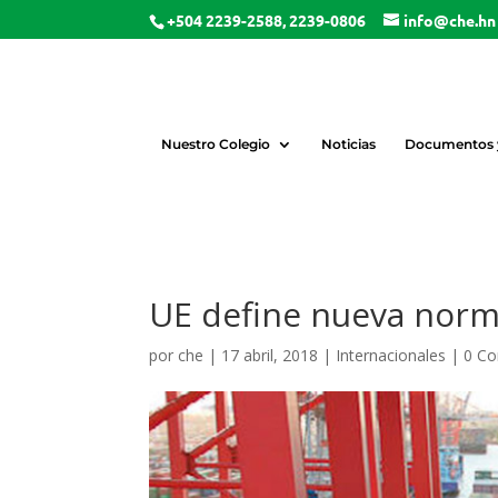
+504 2239-2588, 2239-0806
info@che.hn
Nuestro Colegio
Noticias
Documentos y
UE define nueva norm
por
che
|
17 abril, 2018
|
Internacionales
|
0 Co