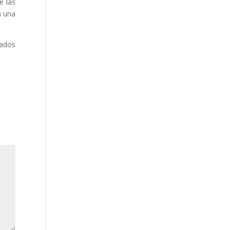
e las
a una
tados