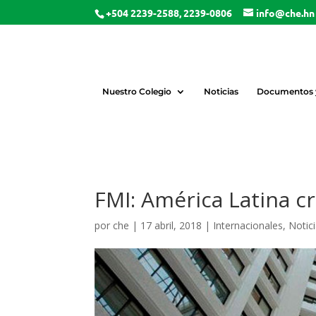
+504 2239-2588, 2239-0806
info@che.hn
Nuestro Colegio
Noticias
Documentos y
FMI: América Latina c
por
che
|
17 abril, 2018
|
Internacionales
,
Notic