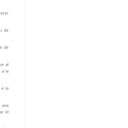
recer
os de
ón de
ue al
 a la
 a la
n una
ar el