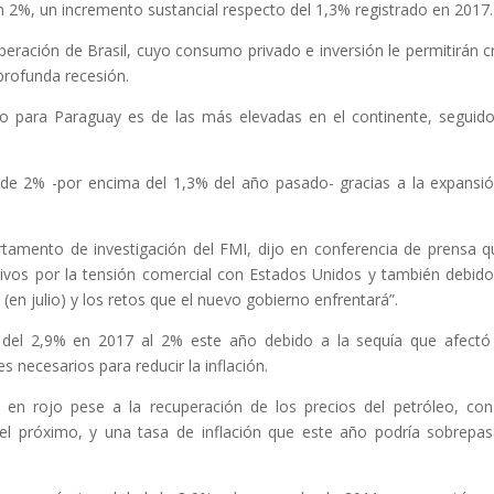
en 2%, un incremento sustancial respecto del 1,3% registrado en 2017.
peración de Brasil, cuyo consumo privado e inversión le permitirán c
profunda recesión.
o para Paraguay es de las más elevadas en el continente, seguid
de 2% -por encima del 1,3% del año pasado- gracias a la expansi
artamento de investigación del FMI, dijo en conferencia de prensa q
vos por la tensión comercial con Estados Unidos y también debido
 (en julio) y los retos que el nuevo gobierno enfrentará”.
 del 2,9% en 2017 al 2% este año debido a la sequía que afectó
s necesarios para reducir la inflación.
e en rojo pese a la recuperación de los precios del petróleo, co
l próximo, y una tasa de inflación que este año podría sobrepas