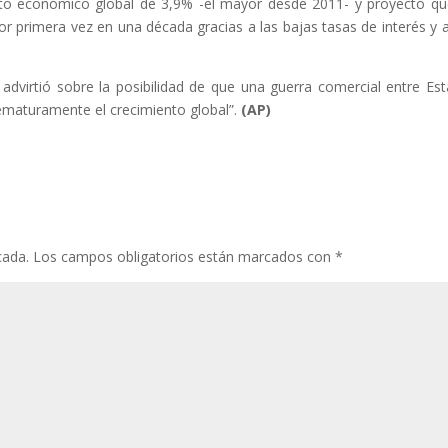
to económico global de 3,9% -el mayor desde 2011- y proyectó qu
por primera vez en una década gracias a las bajas tasas de interés y 
advirtió sobre la posibilidad de que una guerra comercial entre Es
rematuramente el crecimiento global”.
(AP)
cada.
Los campos obligatorios están marcados con
*