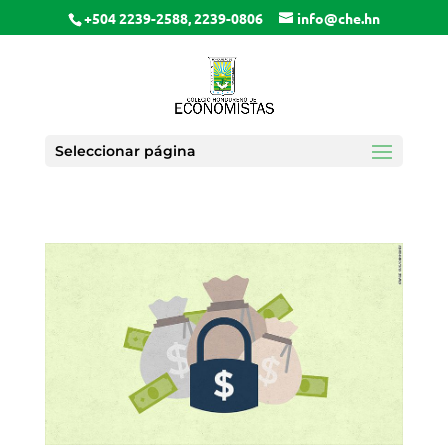
+504 2239-2588, 2239-0806
info@che.hn
Seleccionar página