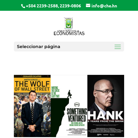
+504 2239-2588, 2239-0806
info@che.hn
Seleccionar página