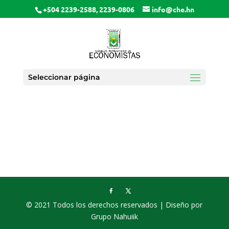
+504 2239-2588, 2239-0806
info@che.hn
Seleccionar página
© 2021 Todos los derechos reservados | Diseño por
Grupo Nahuiik